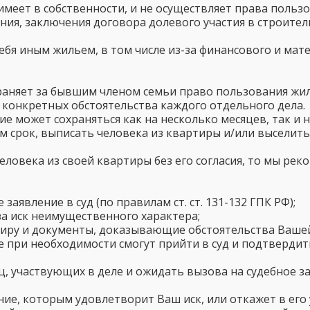
 имеет в собственности, и не осуществляет права пол
я, заключения договора долевого участия в строительст
ебя иным жильем, в том числе из-за финансового и мат
охраняет за бывшим членом семьи право пользования жи
 конкретных обстоятельства каждого отдельного дела.
е может сохраняться как на несколько месяцев, так и н
 срок, выписать человека из квартиры и/или выселить
еловека из своей квартиры без его согласия, то мы р
аявление в суд (по правилам ст. ст. 131-132 ГПК РФ);
за иск неимущественного характера;
тиру и документы, доказывающие обстоятельства Вашей
е при необходимости смогут прийти в суд и подтвердить
ц, участвующих в деле и ожидать вызова на судебное з
ние, которым удовлетворит Ваш иск, или откажет в его