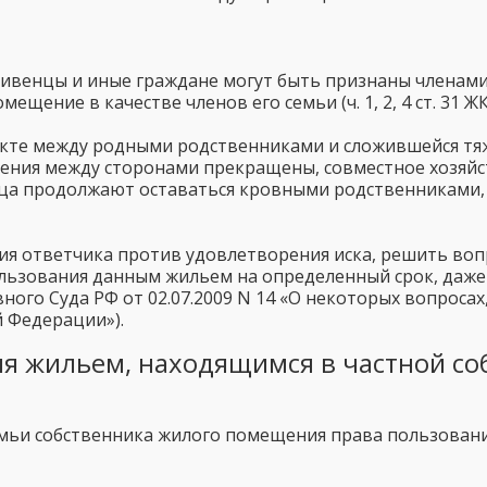
венцы и иные граждане могут быть признаны членами с
щение в качестве членов его семьи (ч. 1, 2, 4 ст. 31 ЖК
кте между родными родственниками и сложившейся тяже
шения между сторонами прекращены, совместное хозяйст
ица продолжают оставаться кровными родственниками, 
ения ответчика против удовлетворения иска, решить во
льзования данным жильем на определенный срок, даже к
вного Суда РФ от 02.07.2009 N 14 «О некоторых вопроса
 Федерации»).
я жильем, находящимся в частной со
емьи собственника жилого помещения права пользован