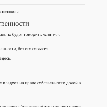
бственности
твенности
ильно будет говорить «снятие с
нности, без его согласия.
здесь
.
не владеет на праве собственности долей в
ал человека (ответчика) утратившим право