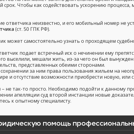
й срок. Чтобы как содействовать ускорению процесса, 
ние ответчика неизвестно, и его мобильный номер не у
етчика
(ст. 50 ГПК РФ).
чик может самостоятельно узнать о проходящем судебно
ответчик подает встречный иск о нечинении ему препят
его выселили, мешали жить, из-за чего он был вынужден
тельств, представленных обеими сторонами.
 сохранении за ним права пользования жильем на неопр
ре и отсутствие возможности приобрести новую, или с
 – не так-то просто. Необходимо подойти к данному пр
трении апелляции суд второй инстанции новые доказате
итесь к опытному специалисту.
ридическую помощь профессиональн