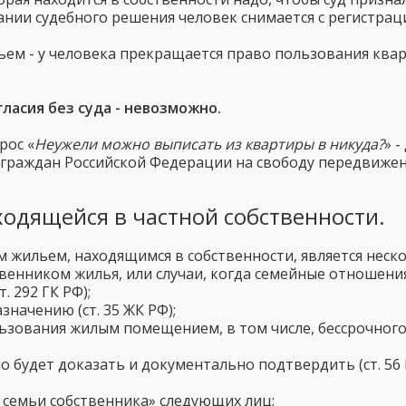
ии судебного решения человек снимается с регистрацио
ем - у человека прекращается право пользования квар
гласия без суда - невозможно.
рос «
Неужели можно выписать из квартиры в никуда?
» 
е граждан Российской Федерации на свободу передвижен
ходящейся в частной собственности.
 жильем, находящимся в собственности, является неск
енником жилья, или случаи, когда семейные отношения н
. 292 ГК РФ);
значению (ст. 35 ЖК РФ);
ования жилым помещением, в том числе, бессрочного (ст
 будет доказать и документально подтвердить (ст. 56 
 семьи собственника» следующих лиц: