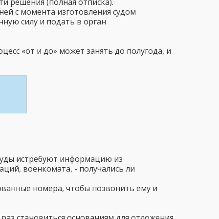
и решения (полная отписка).
дней с момента изготовления судом
нную силу и подать в орган
цесс «от и до» может занять до полугода, и
, суды истребуют информацию из
ций, военкомата, - получались ли
рованные номера, чтобы позвонить ему и
 раз становиться основаниям для отложения