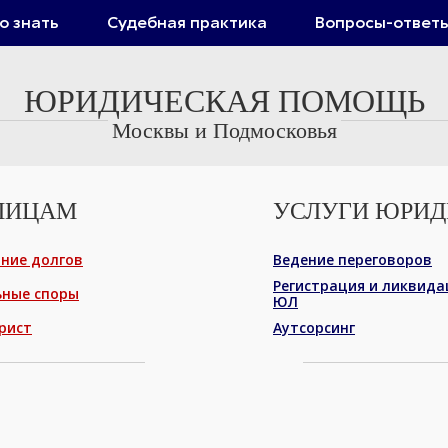
о знать
Судебная практика
Вопросы-ответ
ЮРИДИЧЕСКАЯ ПОМОЩЬ
Москвы и Подмосковья
ЛИЦАМ
УСЛУГИ ЮРИ
ние долгов
Защита прав потребителей
Ведение переговоров
Регистрация и ликвида
ьные споры
Жилищные споры
ЮЛ
рист
Наследственные дела
Аутсорсинг