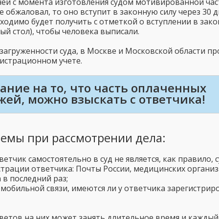
ей с момента изготовления судом мотивированной част
е обжаловал, то оно вступит в законную силу через 30 
бходимо будет получить с отметкой о вступлении в зако
й стол), чтобы человека выписали.
загруженности суда, в Москве и Московской области про
гистрационном учете.
ние на то, что часть оплаченных
ей, можно взыскать с ответчика!
лемы при рассмотрении дела:
ответчик самостоятельно в суд не является, как правило
трации ответчика: Почты России, медицинских организа
 в последний раз;
 мобильной связи, имеются ли у ответчика зарегистри
ветов на них может занять длительное время и каждый