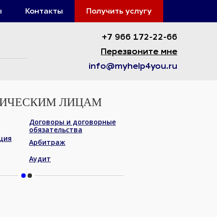
ы
Контакты
Получить услугу
+7 966 172-22-66
Перезвоните мне
info@myhelp4you.ru
ДИЧЕСКИМ ЛИЦАМ
Договоры и договорные
Регистрация и ликв
обязательства
ЮЛ
ция
Арбитраж
Неимущественные о
Аудит
Работа с должника